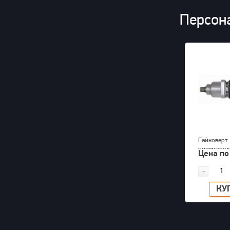
Персон
Гайковерт
пневматич
Цена по
KAWASAKI 
-
КУ