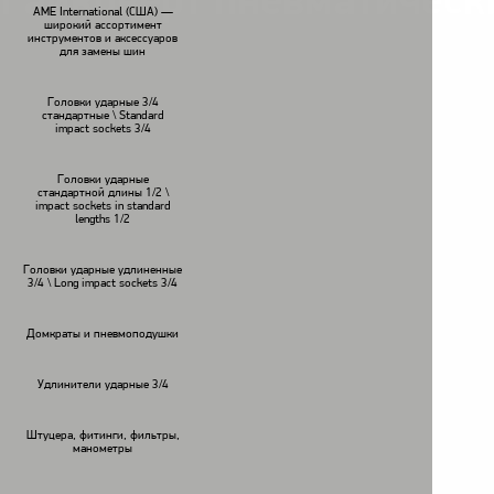
Гайковерт пневматичес
AME International (США) —
широкий ассортимент
инструментов и аксессуаров
для замены шин
Головки ударные 3/4
стандартные \ Standard
impact sockets 3/4
Головки ударные
стандартной длины 1/2 \
impact sockets in standard
lengths 1/2
Головки ударные удлиненные
3/4 \ Long impact sockets 3/4
Домкраты и пневмоподушки
Удлинители ударные 3/4
Штуцера, фитинги, фильтры,
манометры