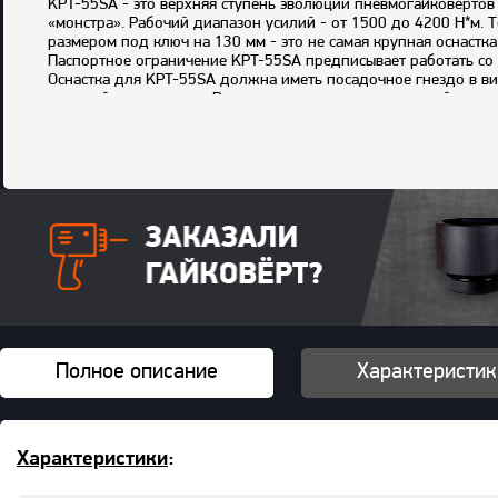
KPT-55SA - это верхняя ступень эволюции пневмогайковертов
«монстра». Рабочий диапазон усилий - от 1500 до 4200 Н*м.
размером под ключ на 130 мм - это не самая крупная оснастка
Паспортное ограничение KPT-55SA предписывает работать с
Оснастка для KPT-55SA должна иметь посадочное гнездо в ви
ударный переходник . В тех случаях, когда доступ к гайке о
KPT-55SA имеет металлический корпус с толстыми резиновыми
рекомендуем определить наиболее удобную конфигурацию руко
для отвода использованного воздуха. Четырехступенчатый р
для блокировки непреднамеренного пуска гайковерта.
Модель KPT-55SA подходит для работы только с жесткими со
зацеплены за вращающуюся шайбу, которая совершает возвра
тангенциальный удар.
Как вы поняли, KPT-55SA - это специфический гайковерт. Ег
осуществляющих, в числе прочего, капитальный ремонт грузов
использования механизированного инструмента в среднем ух
стоит значительно меньше, чем гидравлический ключ. Данная
качество выполняемых работ.
Комплектация
: гайковерт, дополнительная рукоятка с крепе
Полное описание
Характеристик
Пальцевое сцепление
Характеристики
: