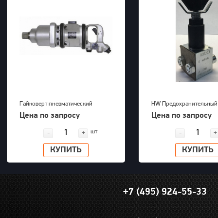
Гайковерт пневматический
HW Предохранительный
KAWASAKI KPT-55SA
MVP 4 AR-700
Цена по запросу
Цена по запросу
шт
-
+
-
+
КУПИТЬ
КУПИТЬ
+7 (495) 924-55-33