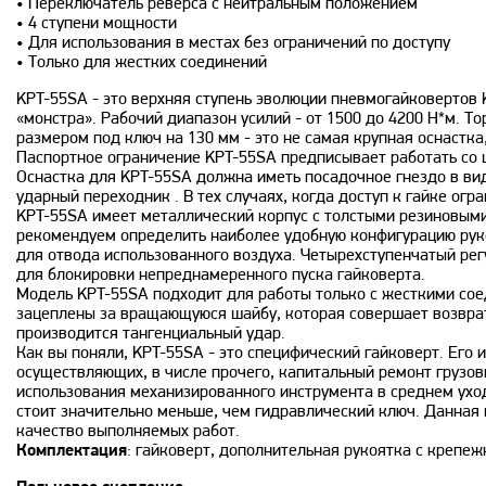
• Переключатель реверса с нейтральным положением
• 4 ступени мощности
• Для использования в местах без ограничений по доступу
• Только для жестких соединений
KPT-55SA - это верхняя ступень эволюции пневмогайковертов
«монстра». Рабочий диапазон усилий - от 1500 до 4200 Н*м. 
размером под ключ на 130 мм - это не самая крупная оснастка
Паспортное ограничение KPT-55SA предписывает работать со
Оснастка для KPT-55SA должна иметь посадочное гнездо в вид
ударный переходник . В тех случаях, когда доступ к гайке ог
KPT-55SA имеет металлический корпус с толстыми резиновыми
рекомендуем определить наиболее удобную конфигурацию рукоя
для отвода использованного воздуха. Четырехступенчатый ре
для блокировки непреднамеренного пуска гайковерта.
Модель KPT-55SA подходит для работы только с жесткими сое
зацеплены за вращающуюся шайбу, которая совершает возврат
производится тангенциальный удар.
Как вы поняли, KPT-55SA - это специфический гайковерт. Его
осуществляющих, в числе прочего, капитальный ремонт грузов
использования механизированного инструмента в среднем ухо
стоит значительно меньше, чем гидравлический ключ. Данная
качество выполняемых работ.
Комплектация
: гайковерт, дополнительная рукоятка с крепе