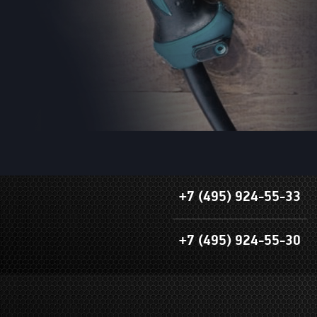
+7 (495) 924-55-33
+7 (495) 924-55-30