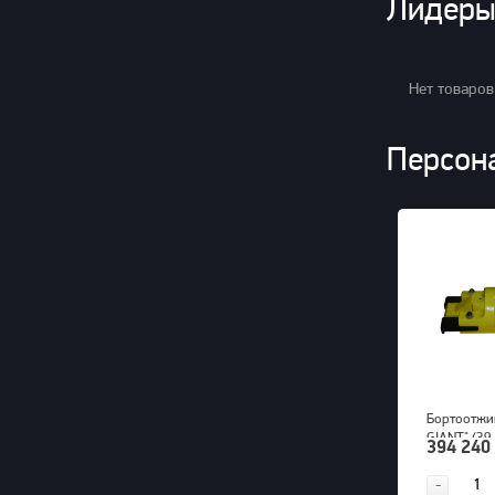
Лидеры
Нет товаров
Персон
Бортоотжи
GIANT" (39
394 240
ти составн
700bar, 23
-