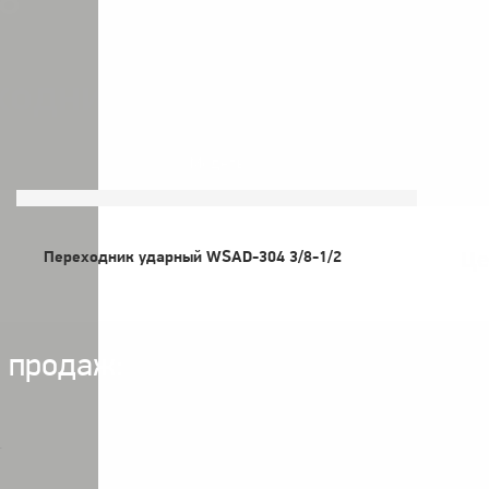
8
ходники ударные 3/8
Модель
Це
Переходник ударный WSAD-304 3/8-1/2
 продаж:
.