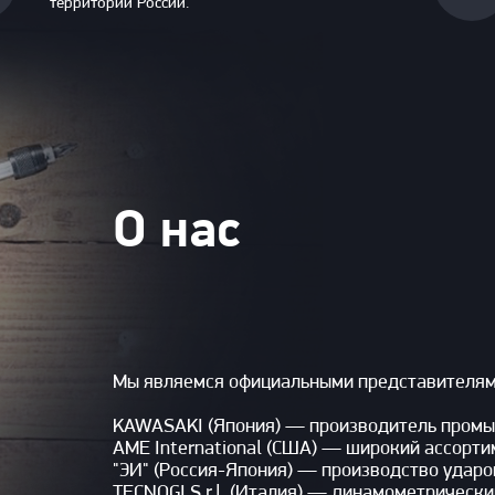
территории России.
О нас
Мы являемся официальными представителями
KAWASAKI (Япония) — производитель промы
AME International (США) — широкий ассорт
"ЭИ" (Россия-Япония) — производство ударо
TECNOGI S.r.l. (Италия) — динамометрически