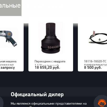
альные рекомендации:
ная машина
Переходник с квадрата
16116-16020-TC
 KAWASAKI
1 1/2" на внешний
ГИДРАВЛИЧЕСК
 запросу
18 659,20 руб.
8 500 руб.
шестигранник 36 мм
ШЛАНГИ
PNG (S24M36H)
Официальный дилер
Мы являемся официальными представителями на