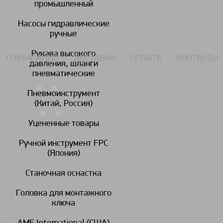
промышленный
117434, г. Москва, Дмитровское шоссе 13, пом. 7 ЖК Дыхание.
Насосы гидравлические
ручные
Рукава высокого
О КОМПАНИИ
ДОСТАВКА
ОПЛАТА
КОНТАКТЫ
давления, шланги
пневматические
7 (495) 924-55-33
30
00
Пн-Чт: 09
-18
Пневмоинструмент
(Китай, Россия)
7 (495) 924-55-30
30
30
Пятница: 09
-17
Уцененные товары
Ручной инструмент FPC
(Япония)
Гайковереты
Дрели
пневматические
пневматические
пн
Станочная оснастка
Головка для монтажного
Головки ударные / удлинители/шарниры/переходники
Удлинители 
/
/
ключа