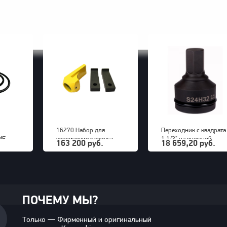
16270 Набор для
Переходник с квадрата
ИЕ
увеличения радиуса
1 1/2" на внешний
163 200 руб.
18 659,20 руб.
снятия покрышек для
шестигранник 32 мм
грузовых машин до 63"
PNG (S24M32H)
OTP 2000
ПОЧЕМУ МЫ?
Только — Фирменный и оригинальный