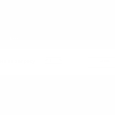
Цена
на по запросу
<
>
КУПИТЬ