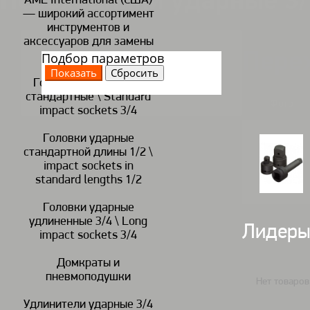
Переходники ударные 3/
AME International (США)
— широкий ассортимент
инструментов и
аксессуаров для замены
шин
Пере
Подбор параметров
Головки ударные 3/4
стандартные \ Standard
Фото
impact sockets 3/4
Головки ударные
стандартной длины 1/2 \
impact sockets in
standard lengths 1/2
Головки ударные
удлиненные 3/4 \ Long
Лидеры
impact sockets 3/4
Домкраты и
пневмоподушки
Нет товаров
Удлинители ударные 3/4