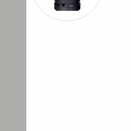
Шуруповерты
Бормашины
Штроб
евматические
пневматические
пневмати
переходники шарниры ударные
Переходники ударные
Переходники 
/
/