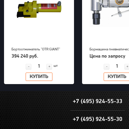
Бортоотжиматель "OTR GIANT"
Бормашина пневматичес
(39-63") для 5-ти составных
Kawasaki KPT-26DGBS
394 240 руб.
Цена по запросу
дисков 700bar, 23,5kg
шт
-
+
-
+
КУПИТЬ
КУПИТЬ
+7 (495) 924-55-33
+7 (495) 924-55-30