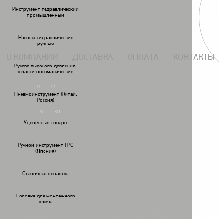
117434, г. Москва, Дмитровское шоссе 13, пом. 7 ЖК Дыхание.
Инструмент гидравлический
промышленный
Насосы гидравлические
ручные
О КОМПАНИИ
ДОСТАВКА
ОПЛАТА
КОНТАКТЫ
Рукава высокого давления,
шланги пневматические
7 (495) 924-55-33
30
00
Пн-Чт: 09
-18
Пневмоинструмент (Китай,
7 (495) 924-55-30
Россия)
30
30
Пятница: 09
-17
Уцененные товары
Ручной инструмент FPC
(Япония)
Гайковереты
Дрели
пневматические
пневматические
пн
Станочная оснастка
Головки ударные / удлинители/шарниры/переходники
Головки ударн
/
/
Головка для монтажного
ключа