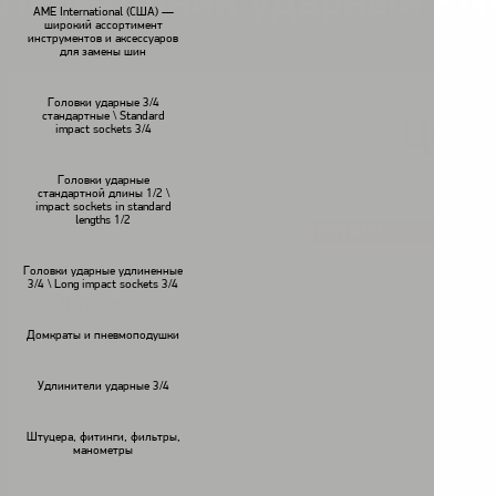
Переходник ударный PN
AME International (США) —
широкий ассортимент
инструментов и аксессуаров
для замены шин
Головки ударные 3/4
стандартные \ Standard
Цена
impact sockets 3/4
В наличии
Головки ударные
стандартной длины 1/2 \
impact sockets in standard
lengths 1/2
КУПИТЬ
<
>
Головки ударные удлиненные
3/4 \ Long impact sockets 3/4
Описание:
Домкраты и пневмоподушки
Удлинители ударные 3/4
Штуцера, фитинги, фильтры,
манометры