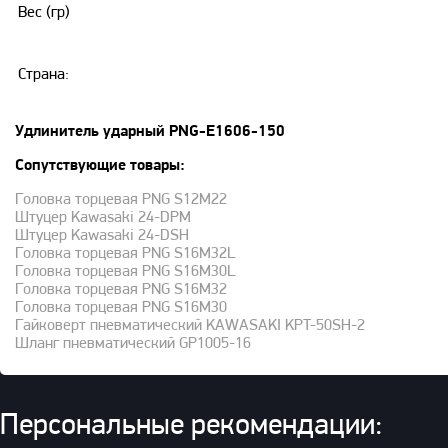
Вес (гр)
Страна:
Удлинитель ударный PNG-E1606-150
Сопутствующие товары:
Головка торцевая PNG S12M22
Штуцер Kawasaki 24-DPM
Штуцер Kawasaki 24-DSH
Головка торцевая PNG S16M32L
Головка торцевая PNG S16M30L
Головка торцевая PNG S16M32
Головка торцевая PNG S16M30
Гайковерт пневматический KAWASAKI KPT-50SH-2
Шланг пневматический GP1005-16
Персональные рекомендации: