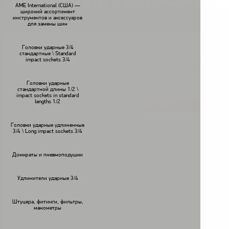
Удлинитель ударный PN
AME International (США) —
широкий ассортимент
инструментов и аксессуаров
для замены шин
Головки ударные 3/4
стандартные \ Standard
Цена
impact sockets 3/4
В наличии
Головки ударные
стандартной длины 1/2 \
impact sockets in standard
lengths 1/2
КУПИТЬ
<
>
Головки ударные удлиненные
3/4 \ Long impact sockets 3/4
Описание:
Домкраты и пневмоподушки
Удлинители ударные 3/4
Штуцера, фитинги, фильтры,
манометры