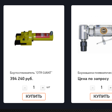
Бортоотжиматель "OTR GIANT"
Бормашина пневматичес
(39-63") для 5-ти составных
Kawasaki KPT-26DGBS
394 240 руб.
Цена по запросу
дисков 700bar, 23,5kg
шт
-
+
-
+
КУПИТЬ
КУПИТЬ