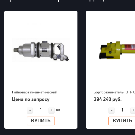
Гайковерт пневматический
Бортоотжиматель "OTR 
KAWASAKI KPT-55SA
(39-63") для 5-ти соста
Цена по запросу
394 240 руб.
дисков 700bar, 23,5kg
шт
-
+
-
+
КУПИТЬ
КУПИТЬ