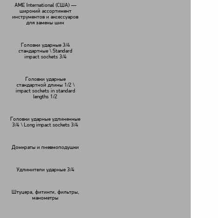
Трамбовка KAWASAKI K
AME International (США) —
широкий ассортимент
инструментов и аксессуаров
для замены шин
Головки ударные 3/4
стандартные \ Standard
impact sockets 3/4
Головки ударные
стандартной длины 1/2 \
impact sockets in standard
lengths 1/2
Головки ударные удлиненные
3/4 \ Long impact sockets 3/4
Домкраты и пневмоподушки
Удлинители ударные 3/4
Штуцера, фитинги, фильтры,
манометры