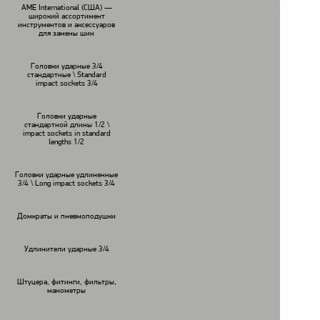
Шлифмашина угловая Ka
AME International (США) —
широкий ассортимент
инструментов и аксессуаров
для замены шин
Головки ударные 3/4
стандартные \ Standard
impact sockets 3/4
Головки ударные
стандартной длины 1/2 \
impact sockets in standard
lengths 1/2
Головки ударные удлиненные
3/4 \ Long impact sockets 3/4
Домкраты и пневмоподушки
Удлинители ударные 3/4
Штуцера, фитинги, фильтры,
манометры