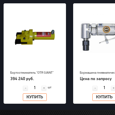
Бортоотжиматель "OTR GIANT"
Бормашина пневматичес
(39-63") для 5-ти составных
Kawasaki KPT-26DGBS
394 240 руб.
Цена по запросу
дисков 700bar, 23,5kg
шт
-
+
-
+
КУПИТЬ
КУПИТЬ