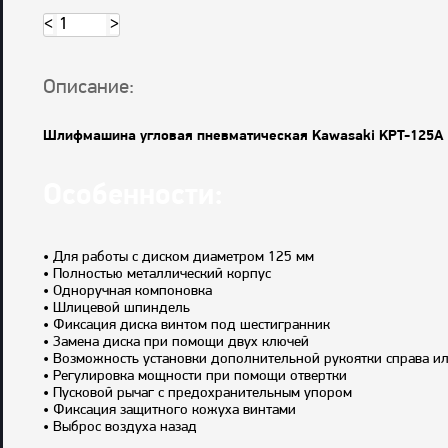
<
>
Описание:
Шлифмашина угловая пневматическая Kawasaki KPT-125A
Особенности:
• Для работы с диском диаметром 125 мм
• Полностью металлический корпус
• Одноручная компоновка
• Шлицевой шпиндель
• Фиксация диска винтом под шестигранник
• Замена диска при помощи двух ключей
• Возможность установки дополнительной рукоятки справа ил
• Регулировка мощности при помощи отвертки
• Пусковой рычаг с предохранительным упором
• Фиксация защитного кожуха винтами
• Выброс воздуха назад