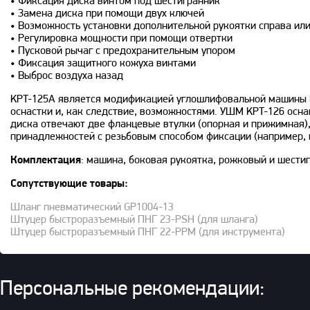
• Фиксация диска винтом под шестигранник
• Замена диска при помощи двух ключей
• Возможность установки дополнительной рукоятки справа или
• Регулировка мощности при помощи отвертки
• Пусковой рычаг с предохранительным упором
• Фиксация защитного кожуха винтами
• Выброс воздуха назад
KPT-125A является модификацией углошлифовальной машины K
оснастки и, как следствие, возможностями. УШМ KPT-126 осна
диска отвечают две фланцевые втулки (опорная и прижимная),
принадлежностей с резьбовым способом фиксации (например, 
Комплектация
: машина, боковая рукоятка, рожковый и шести
Сопутствующие товары:
Шланг пневматический GP1004-13
Штуцер быстроразъемный ПНГ 23-PSH (для шланга)
Штуцер быстроразъемный ПНГ 22-PPM (для инструмента)
Персональные рекомендации: