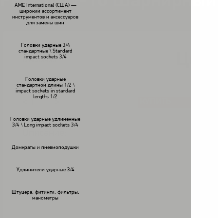
FPC SNW-10 Шарнирный 
AME International (США) —
широкий ассортимент
инструментов и аксессуаров
для замены шин
Головки ударные 3/4
стандартные \ Standard
Цена
impact sockets 3/4
В наличии
Головки ударные
стандартной длины 1/2 \
impact sockets in standard
lengths 1/2
КУПИТЬ
<
>
Головки ударные удлиненные
3/4 \ Long impact sockets 3/4
Описание:
Домкраты и пневмоподушки
Удлинители ударные 3/4
Штуцера, фитинги, фильтры,
манометры