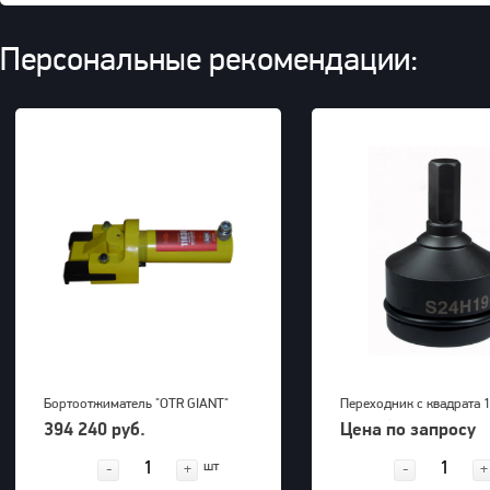
Персональные рекомендации:
Бортоотжиматель "OTR GIANT"
Переходник с квадрата 1
(39-63") для 5-ти составных
внешний шестигранник 
394 240 руб.
Цена по запросу
дисков 700bar, 23,5kg
PNG (S24M22H)
шт
-
+
-
+