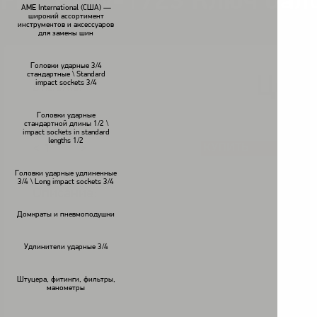
FPC HCW-1723 Ключ бал
AME International (США) —
широкий ассортимент
инструментов и аксессуаров
для замены шин
Головки ударные 3/4
стандартные \ Standard
Цена
impact sockets 3/4
В наличии
Головки ударные
стандартной длины 1/2 \
impact sockets in standard
lengths 1/2
КУПИТЬ
<
>
Головки ударные удлиненные
3/4 \ Long impact sockets 3/4
Описание:
Домкраты и пневмоподушки
Удлинители ударные 3/4
Штуцера, фитинги, фильтры,
манометры