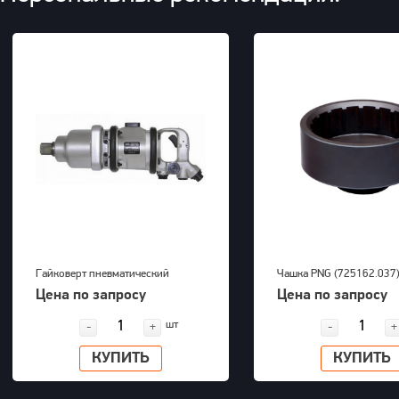
Гайковерт пневматический
Чашка PNG (725162.037
KAWASAKI KPT-55SA
Цена по запросу
Цена по запросу
шт
-
+
-
+
КУПИТЬ
КУПИТЬ