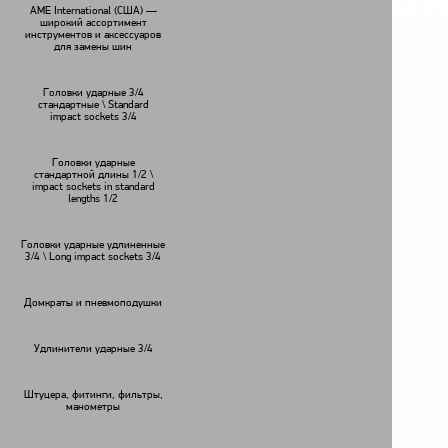
Бормашина KAWASAKI K
AME International (США) —
широкий ассортимент
инструментов и аксессуаров
для замены шин
Головки ударные 3/4
стандартные \ Standard
impact sockets 3/4
Головки ударные
стандартной длины 1/2 \
impact sockets in standard
lengths 1/2
Головки ударные удлиненные
3/4 \ Long impact sockets 3/4
Домкраты и пневмоподушки
Удлинители ударные 3/4
Штуцера, фитинги, фильтры,
манометры