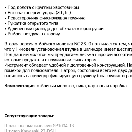
• Под долота с круглым хвостовиком
• Высокая энергия удара (20 Дж)
• Левосторонняя фиксирующая пружина
• Рукоятка открытого типа
• Удлиненный цилиндр для обхвата второй рукой
• Выброс воздуха в сторону
Вторая версия отбойного молотка NC-2S. От отличается тем, ч
что у H-модели установочная втулка в цилиндре имеет шестигр
Под данный молоток мы предлагаем весьма широкий ассортимент
которые продаются с пружинным фиксатором.
Инструмент обладает удобной и долговечной конструкцией. На
помехой для пользователя. Патрон, состоящий всего из двух де
навинтить на цилиндр фиксирующую пружину (она служит огран
Комплектация
: отбойный молоток, пика, картонная коробка
Сопутствующие товары:
Шланг пневматический GP1004-13
Штуцер Kawasaki 23-DSH