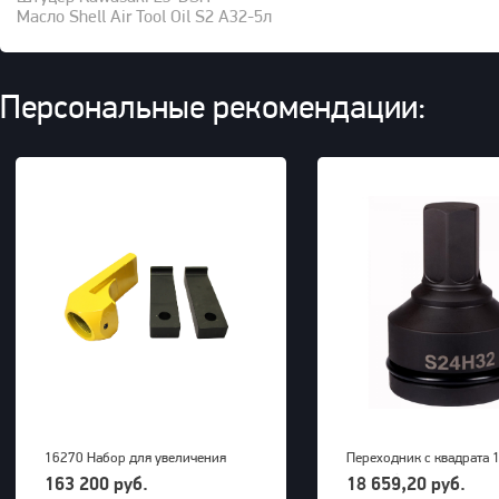
Масло Shell Air Tool Oil S2 A32-5л
Персональные рекомендации:
16270 Набор для увеличения
Переходник с квадрата 1
радиуса снятия покрышек для
внешний шестигранник 
163 200 руб.
18 659,20 руб.