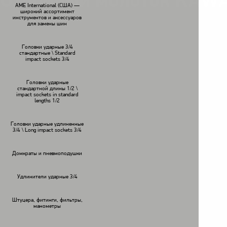
Отбойный молоток KAWAS
AME International (США) —
широкий ассортимент
инструментов и аксессуаров
для замены шин
Головки ударные 3/4
стандартные \ Standard
impact sockets 3/4
Головки ударные
стандартной длины 1/2 \
impact sockets in standard
lengths 1/2
Головки ударные удлиненные
3/4 \ Long impact sockets 3/4
Домкраты и пневмоподушки
Удлинители ударные 3/4
Штуцера, фитинги, фильтры,
манометры