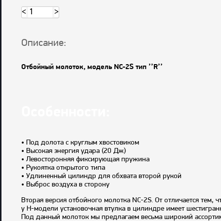
<
>
Описание:
Отбойный молоток, модель NC-2S тип ’’R’’
Особенности:
• Под долота с круглым хвостовиком
• Высокая энергия удара (20 Дж)
• Левосторонняя фиксирующая пружина
• Рукоятка открытого типа
• Удлиненный цилиндр для обхвата второй рукой
• Выброс воздуха в сторону
Вторая версия отбойного молотка NC-2S. От отличается тем, ч
у H-модели установочная втулка в цилиндре имеет шестигранн
Под данный молоток мы предлагаем весьма широкий ассортимен