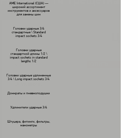
FPC RH-314 Трещетка
AME International (США) —
широкий ассортимент
инструментов и аксессуаров
для замены шин
Головки ударные 3/4
стандартные \ Standard
Цена
impact sockets 3/4
В наличии
Головки ударные
стандартной длины 1/2 \
impact sockets in standard
lengths 1/2
КУПИТЬ
<
>
Головки ударные удлиненные
3/4 \ Long impact sockets 3/4
Описание:
Домкраты и пневмоподушки
Удлинители ударные 3/4
Штуцера, фитинги, фильтры,
манометры