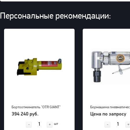
Персональные рекомендации:
Бортоотжиматель "OTR GIANT"
Бормашина пневматичес
(39-63") для 5-ти составных
Kawasaki KPT-26DGBS
394 240 руб.
Цена по запросу
дисков 700bar, 23,5kg
шт
-
+
-
+