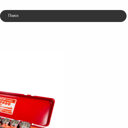
Каталог
ники
Зубила
ческие
пневматические