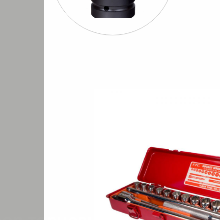
Шуруповерты
Бормашины
Штроб
евматические
пневматические
пневмати
2"
FPC S-4213(12P) 1/2" Набор торцевых ключей
/