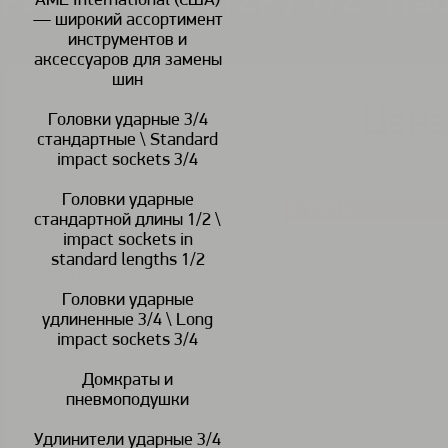
FPC S-4213(12P) 1/2" На
AME International (США)
— широкий ассортимент
инструментов и
аксессуаров для замены
шин
Цена
Головки ударные 3/4
В наличии
стандартные \ Standard
impact sockets 3/4
Головки ударные
КУПИТЬ
<
>
стандартной длины 1/2 \
impact sockets in
standard lengths 1/2
Описание:
Головки ударные
удлиненные 3/4 \ Long
impact sockets 3/4
Домкраты и
пневмоподушки
Удлинители ударные 3/4