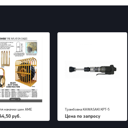
ля накачки шин AME
Трамбовка KAWASAKI KPT-5
tional 121х182х226 см, 10
44,50 руб.
Цена по запросу
 кг