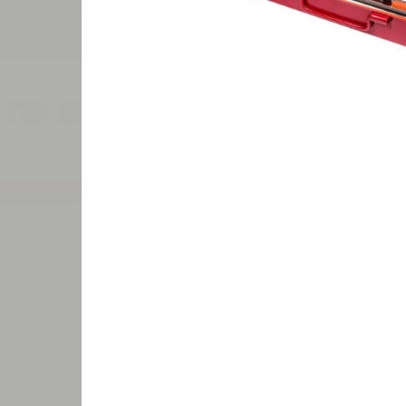
бор торцевых ключей
 по запросу