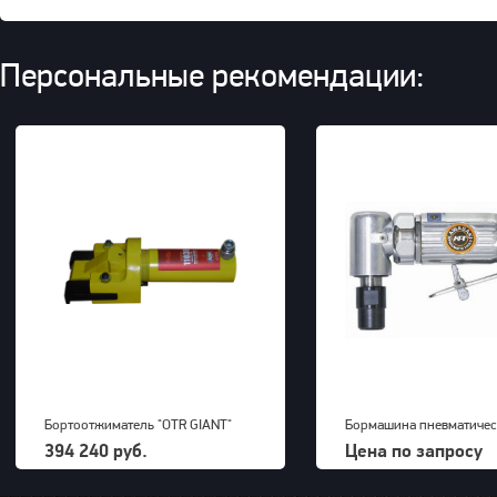
Персональные рекомендации:
Бортоотжиматель "OTR GIANT"
Бормашина пневматичес
(39-63") для 5-ти составных
Kawasaki KPT-26DGBS
394 240 руб.
Цена по запросу
дисков 700bar, 23,5kg