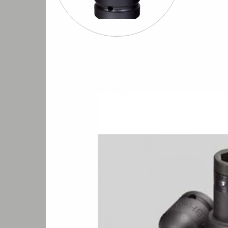
Шуруповерты
Бормашины
Штроб
евматические
пневматические
пневмати
2"
FPC BH-4 Переходник с гайковерта 1/2’’ на шуруповерт
/