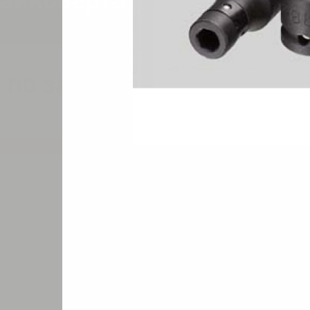
айковерта 1/2’’ на шуру
 по запросу