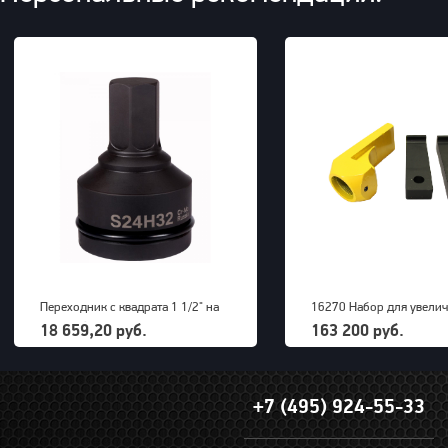
Переходник с квадрата 1 1/2" на
16270 Набор для увели
внешний шестигранник 32 мм
радиуса снятия покрыше
18 659,20 руб.
163 200 руб.
PNG (S24M32H)
грузовых машин до 63" 
+7 (495) 924-55-33