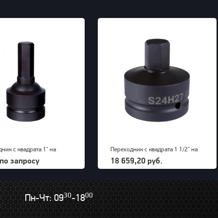
ник с квадрата 1" на
Переходник с квадрата 1 1/2" на
й шестигранник 19 мм
внешний шестигранник 27 мм
по запросу
18 659,20 руб.
9H)
PNG (S24M27H)
30
00
Пн-Чт: 09
-18