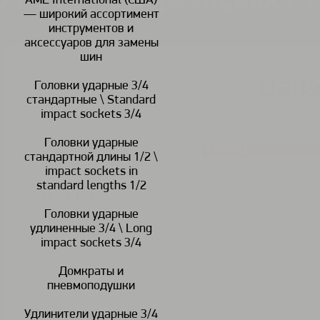
FPC BH-4 Переходник с г
AME International (США)
— широкий ассортимент
инструментов и
аксессуаров для замены
шин
Цена
Головки ударные 3/4
В наличии
стандартные \ Standard
impact sockets 3/4
Головки ударные
КУПИТЬ
<
>
стандартной длины 1/2 \
impact sockets in
standard lengths 1/2
Описание:
Головки ударные
удлиненные 3/4 \ Long
impact sockets 3/4
Домкраты и
пневмоподушки
Удлинители ударные 3/4