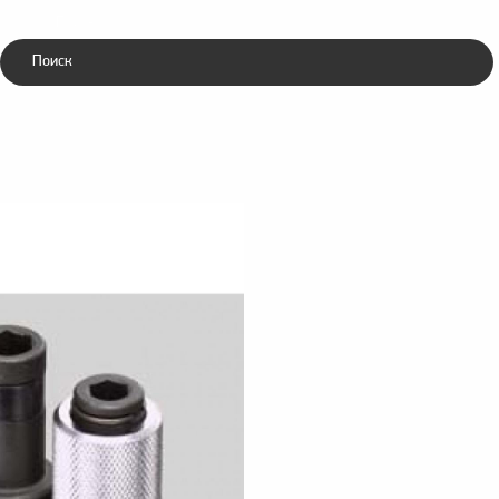
Каталог
ники
Зубила
ческие
пневматические