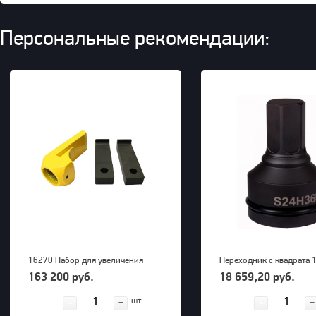
Персональные рекомендации:
16270 Набор для увеличения
Переходник с квадрата 1
радиуса снятия покрышек для
внешний шестигранник 
163 200 руб.
18 659,20 руб.
грузовых машин до 63" OTP 2000
PNG (S24M36H)
шт
-
+
-
+