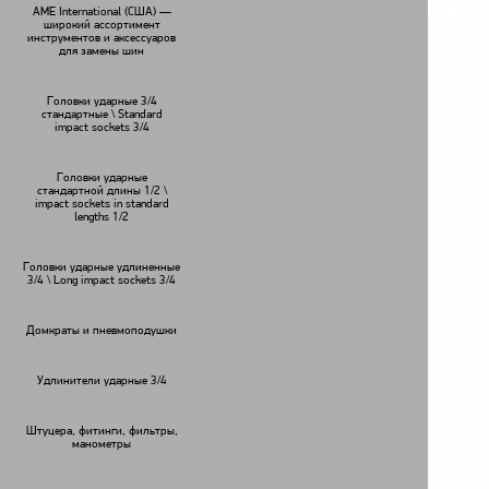
FPC 17mm Смен.торц.гол
AME International (США) —
широкий ассортимент
инструментов и аксессуаров
для замены шин
Головки ударные 3/4
стандартные \ Standard
Цена
impact sockets 3/4
В наличии
Головки ударные
стандартной длины 1/2 \
impact sockets in standard
lengths 1/2
КУПИТЬ
<
>
Головки ударные удлиненные
3/4 \ Long impact sockets 3/4
Описание:
Домкраты и пневмоподушки
Удлинители ударные 3/4
Штуцера, фитинги, фильтры,
манометры