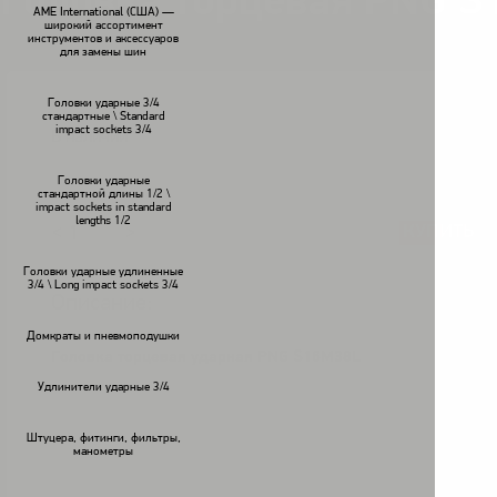
Головка торцевая PNG 
AME International (США) —
широкий ассортимент
инструментов и аксессуаров
для замены шин
Головки ударные 3/4
стандартные \ Standard
impact sockets 3/4
В наличии
Головки ударные
стандартной длины 1/2 \
impact sockets in standard
lengths 1/2
КУПИТЬ
<
>
Головки ударные удлиненные
3/4 \ Long impact sockets 3/4
Описание:
Домкраты и пневмоподушки
Головка торцевая ударная PNG S16M38L
Удлинители ударные 3/4
Штуцера, фитинги, фильтры,
манометры