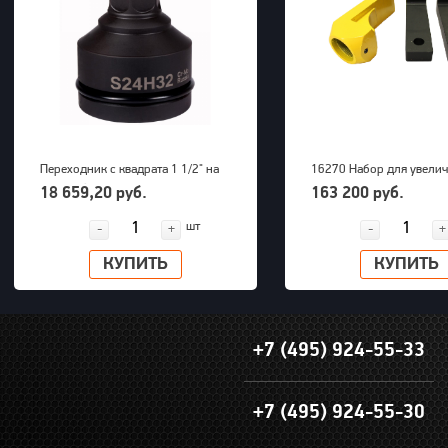
Переходник с квадрата 1 1/2" на
16270 Набор для увели
внешний шестигранник 32 мм
радиуса снятия покрыше
18 659,20 руб.
163 200 руб.
PNG (S24M32H)
грузовых машин до 63" 
шт
-
+
-
+
КУПИТЬ
КУПИТЬ
+7 (495) 924-55-33
+7 (495) 924-55-30