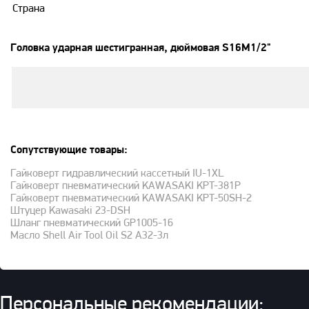
Страна
Головка ударная шестигранная, дюймовая S16M1/2"
Сопутствующие товары:
Гайковерт гидравлический кассетный IU-1XL
Гайковерт пневматический KAWASAKI KPT-381P
Гайковерт пневматический KAWASAKI KPT-50SH-2
Штуцер Kawasaki 23-DSH
Шланг пневматический GP1005-16
Масло Shell Air Tool Oil S2 A32-3л
Персональные рекомендации: