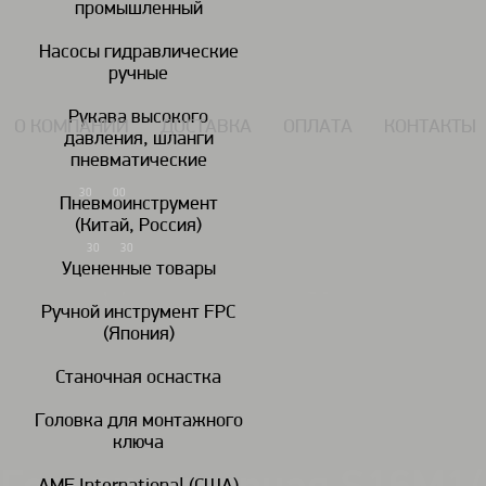
промышленный
117434, г. Москва, Дмитровское шоссе 13, пом. 7 ЖК Дыхание.
Насосы гидравлические
ручные
Рукава высокого
О КОМПАНИИ
ДОСТАВКА
ОПЛАТА
КОНТАКТЫ
давления, шланги
пневматические
7 (495) 924-55-33
30
00
Пн-Чт: 09
-18
Пневмоинструмент
(Китай, Россия)
7 (495) 924-55-30
30
30
Пятница: 09
-17
Уцененные товары
Ручной инструмент FPC
(Япония)
Гайковереты
Дрели
пневматические
пневматические
пн
Станочная оснастка
Головка для монтажного
Головки ударные / удлинители/шарниры/переходники
Головки уда
/
/
ключа