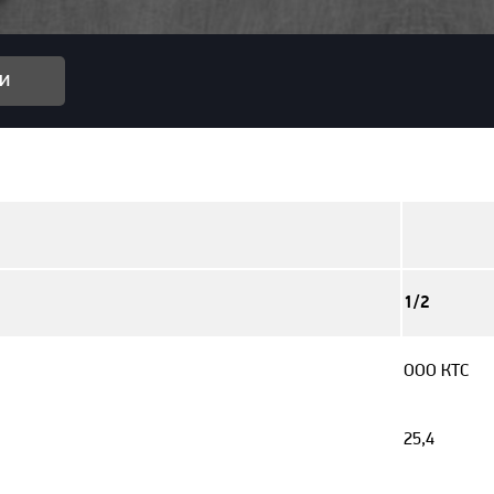
и
1/2
ООО КТС
25,4