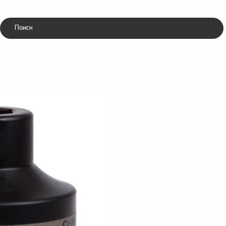
Каталог
ники
Зубила
ческие
пневматические
ка ударная S16M1/2"