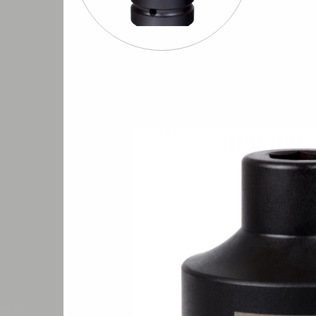
Шуруповерты
Бормашины
Штроб
евматические
пневматические
пневмати
рные с дюймовыми размерами
Головки ударные шестигранные
Голов
/
/