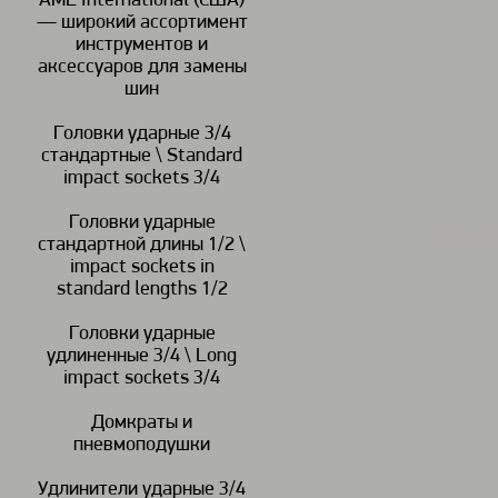
Головка ударная S16M1/
AME International (США)
— широкий ассортимент
инструментов и
аксессуаров для замены
шин
Головки ударные 3/4
В наличии
стандартные \ Standard
impact sockets 3/4
Головки ударные
КУПИ
<
>
стандартной длины 1/2 \
impact sockets in
standard lengths 1/2
Описание:
Головки ударные
удлиненные 3/4 \ Long
Головка ударная шестигранная, дюймовая S16M1/2"
impact sockets 3/4
Домкраты и
пневмоподушки
Удлинители ударные 3/4