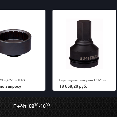
PNG (725162.037)
Переходник с квадрата 1 1/2" на
внешний шестигранник 36 мм
по запросу
18 659,20 руб.
PNG (S24M36H)
30
00
Пн-Чт: 09
-18