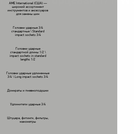
Головка торцевая 1/1-W
AME International (США) —
широкий ассортимент
инструментов и аксессуаров
для замены шин
Головки ударные 3/4
стандартные \ Standard
impact sockets 3/4
Головки ударные
стандартной длины 1/2 \
impact sockets in standard
lengths 1/2
Головки ударные удлиненные
3/4 \ Long impact sockets 3/4
Домкраты и пневмоподушки
Удлинители ударные 3/4
Штуцера, фитинги, фильтры,
манометры