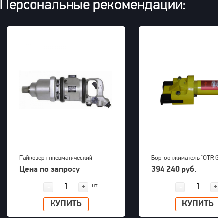
Персональные рекомендации:
Гайковерт пневматический
Бортоотжиматель "OTR 
KAWASAKI KPT-55SA
(39-63") для 5-ти соста
Цена по запросу
394 240 руб.
дисков 700bar, 23,5kg
шт
-
+
-
+
КУПИТЬ
КУПИТЬ