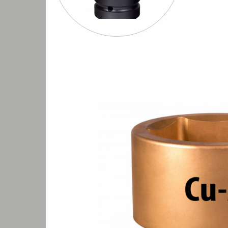
Шуруповерты
Бормашины
Штроб
евматические
пневматические
пневмати
ные алюминиевые 1-1/2 шестигранные
Головка ударная искробезопасн
/