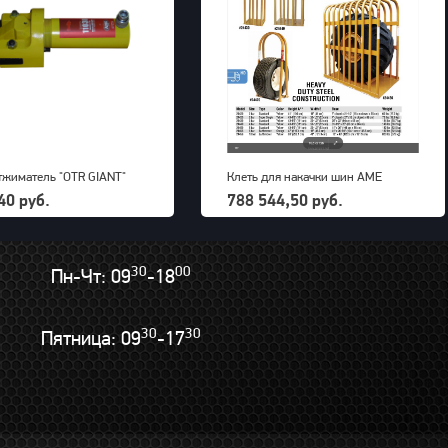
тжиматель "OTR GIANT"
Клеть для накачки шин AME
) для 5-ти составных
international 121х182х226 см, 10
40 руб.
788 544,50 руб.
700bar, 23,5kg
Bar, 372 кг
30
00
Пн-Чт: 09
-18
30
30
Пятница: 09
-17