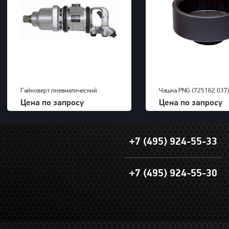
Гайковерт пневматический
Чашка PNG (725162.037
KAWASAKI KPT-55SA
Цена по запросу
Цена по запросу
+7 (495) 924-55-33
+7 (495) 924-55-30