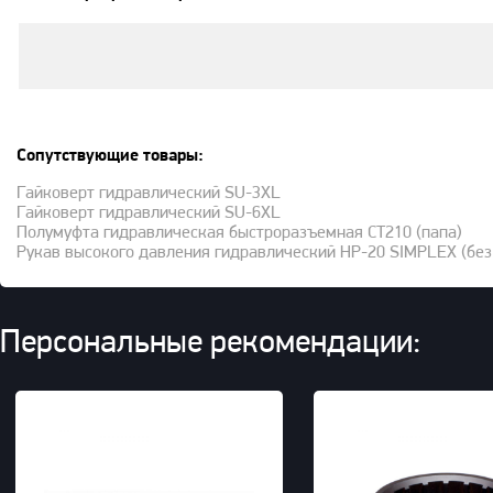
Сопутствующие товары:
Гайковерт гидравлический SU-3XL
Гайковерт гидравлический SU-6XL
Полумуфта гидравлическая быстроразъемная CT210 (папа)
Рукав высокого давления гидравлический HP-20 SIMPLEX (без
Персональные рекомендации: