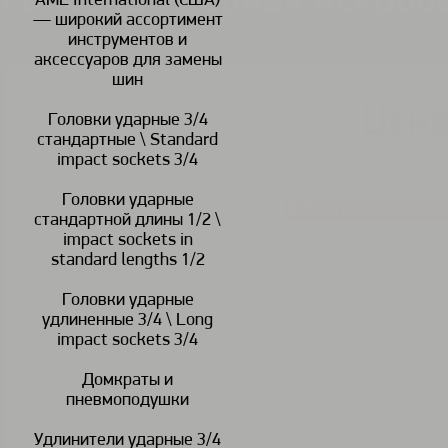
Головка ударная искроб
AME International (США)
— широкий ассортимент
инструментов и
аксессуаров для замены
шин
Цена
Головки ударные 3/4
В наличии
стандартные \ Standard
impact sockets 3/4
Головки ударные
КУПИТЬ
<
>
стандартной длины 1/2 \
impact sockets in
standard lengths 1/2
Описание:
Головки ударные
удлиненные 3/4 \ Long
impact sockets 3/4
Домкраты и
пневмоподушки
Удлинители ударные 3/4