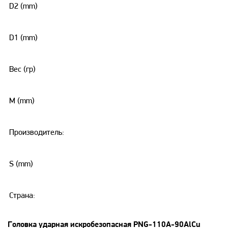
D2 (mm)
D1 (mm)
Вес (гр)
M (mm)
Производитель:
S (mm)
Страна:
Головка ударная искробезопасная PNG-110A-90AlCu