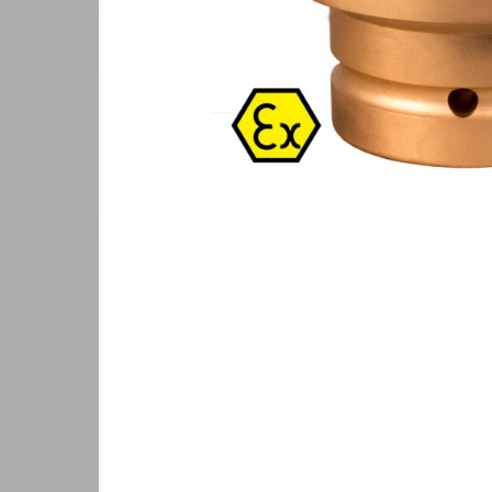
езопасная PNG-110A-90A
 по запросу