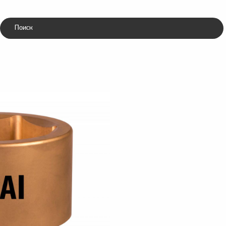
Каталог
ники
Зубила
ческие
пневматические
ая PNG-110A-90AlCu