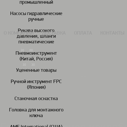
промышленный
117434, г. Москва, Дмитровское шоссе 13, пом. 7 ЖК Дыхание.
Насосы гидравлические
ручные
Рукава высокого
О КОМПАНИИ
ДОСТАВКА
ОПЛАТА
КОНТАКТЫ
давления, шланги
пневматические
7 (495) 924-55-33
30
00
Пн-Чт: 09
-18
Пневмоинструмент
(Китай, Россия)
7 (495) 924-55-30
30
30
Пятница: 09
-17
Уцененные товары
Ручной инструмент FPC
(Япония)
Гайковереты
Дрели
пневматические
пневматические
пн
Станочная оснастка
Головка для монтажного
Головки ударные искробезопасные
Головки ударные искробезопас
/
/
ключа