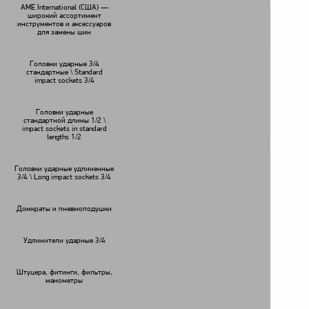
Головка ударная PNG-S
AME International (США) —
широкий ассортимент
инструментов и аксессуаров
для замены шин
Головки ударные 3/4
стандартные \ Standard
impact sockets 3/4
В наличии
Головки ударные
стандартной длины 1/2 \
impact sockets in standard
lengths 1/2
КУПИТЬ
<
>
Головки ударные удлиненные
3/4 \ Long impact sockets 3/4
Описание:
Домкраты и пневмоподушки
Головка ударная ударная PNG-S56M165
Удлинители ударные 3/4
Штуцера, фитинги, фильтры,
манометры