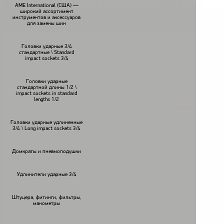
Головка торцевая 1/2-W
AME International (США) —
широкий ассортимент
инструментов и аксессуаров
для замены шин
Головки ударные 3/4
стандартные \ Standard
impact sockets 3/4
В наличии
Головки ударные
стандартной длины 1/2 \
impact sockets in standard
lengths 1/2
КУПИТЬ
<
>
Головки ударные удлиненные
3/4 \ Long impact sockets 3/4
Описание:
Домкраты и пневмоподушки
Головка торцевая ударная 1/2-WA-12
Удлинители ударные 3/4
Штуцера, фитинги, фильтры,
манометры