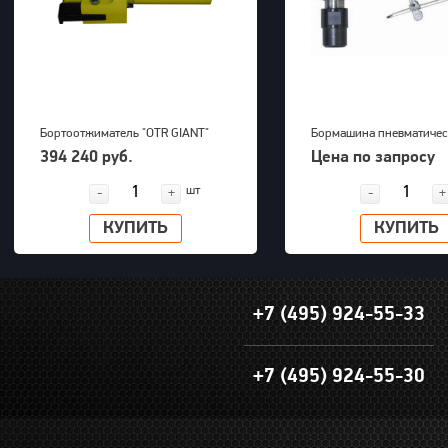
Бортоотжиматель "OTR GIANT"
Бормашина пневматичес
(39-63") для 5-ти составных
Kawasaki KPT-26DGBS
394 240 руб.
Цена по запросу
дисков 700bar, 23,5kg
шт
-
+
-
+
КУПИТЬ
КУПИТЬ
+7 (495) 924-55-33
+7 (495) 924-55-30