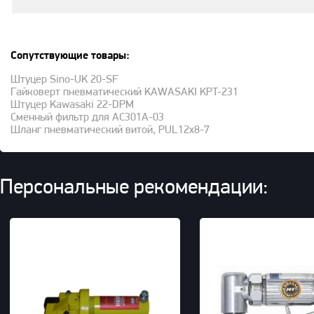
Сопутствующие товары:
Штуцер Sino-UK 20-SF
Гайковерт пневматический KAWASAKI KPT-231
Штуцер Kawasaki 22-DPM
Сменный фильтр для AC301A-03
Шланг пневматический витой, PUL12x8-7
Персональные рекомендации: