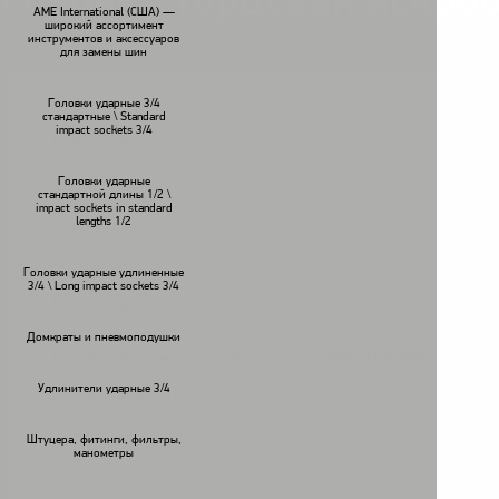
Головка торцевая искро
AME International (США) —
широкий ассортимент
инструментов и аксессуаров
для замены шин
Головки ударные 3/4
стандартные \ Standard
impact sockets 3/4
В наличии
Головки ударные
стандартной длины 1/2 \
impact sockets in standard
lengths 1/2
<
>
Головки ударные удлиненные
3/4 \ Long impact sockets 3/4
Описание:
Домкраты и пневмоподушки
Головка торцевая искробезопасная PNG-106-50AlCu
. Для 
Удлинители ударные 3/4
артикул:
00000614
Штуцера, фитинги, фильтры,
манометры