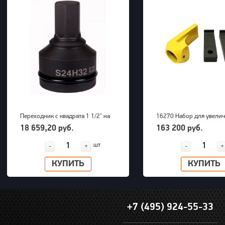
Переходник с квадрата 1 1/2" на
16270 Набор для увели
внешний шестигранник 32 мм
радиуса снятия покрыше
18 659,20 руб.
163 200 руб.
PNG (S24M32H)
грузовых машин до 63" 
шт
-
+
-
+
КУПИТЬ
КУПИТЬ
+7 (495) 924-55-33