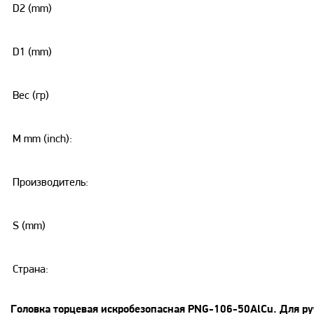
D2 (mm)
D1 (mm)
Вес (гр)
M mm (inch):
Производитель:
S (mm)
Страна:
Головка торцевая искробезопасная PNG-106-50AlCu
. Для р