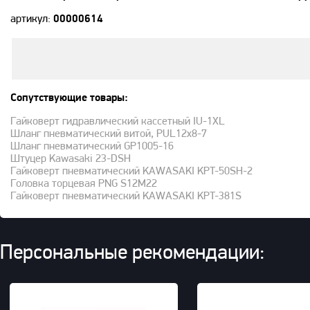
артикул:
00000614
Сопутствующие товары:
Гайковерт гидравлический кассетный IU-1XL
Шланг пневматический витой, PUL12x8-7
Шланг пневматический GP1005-16
Штуцер Kawasaki 23-DSH
Гайковерт пневматический KAWASAKI KPT-50SH-2
Головка торцевая PNG S12M22
Гайковерт пневматический KAWASAKI KPT-381S
Персональные рекомендации: