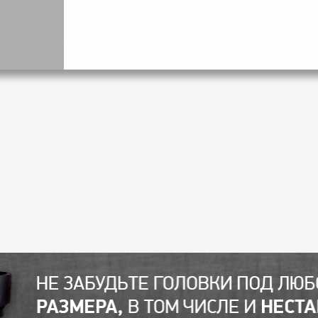
ностью.
ыми сменными
зон мощности
кгм при давлении