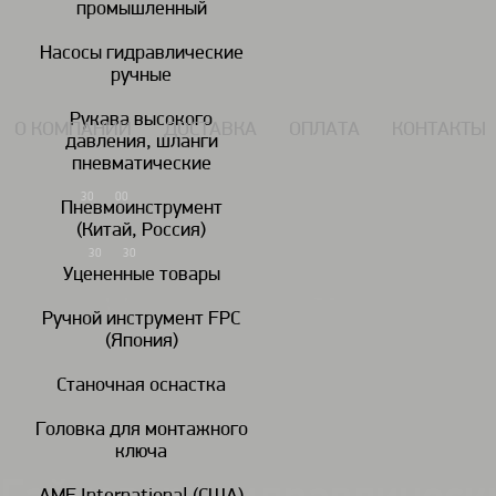
промышленный
117434, г. Москва, Дмитровское шоссе 13, пом. 7 ЖК Дыхание.
Насосы гидравлические
ручные
Рукава высокого
О КОМПАНИИ
ДОСТАВКА
ОПЛАТА
КОНТАКТЫ
давления, шланги
пневматические
7 (495) 924-55-33
30
00
Пн-Чт: 09
-18
Пневмоинструмент
(Китай, Россия)
7 (495) 924-55-30
30
30
Пятница: 09
-17
Уцененные товары
Ручной инструмент FPC
(Япония)
Гайковереты
Дрели
пневматические
пневматические
пн
Станочная оснастка
Головка для монтажного
Гидроключи, кассеты, вставки TORQ/LITE
Гайковерты гидравлические 
/
/
ключа