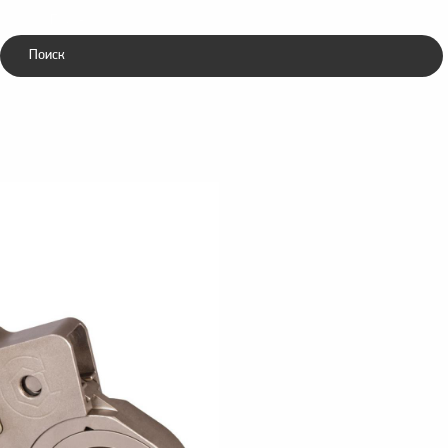
Каталог
ники
Зубила
ческие
пневматические
е IU-XL
Гайковерт гидравлический кассетный IU-10XL
/