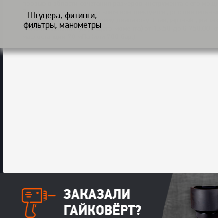
прорыв в области сочетания размеров инструмента с его мощ
В соответствии с заказом ключ комплектуется дополнительн
Штуцера, фитинги,
кассетами согласно рабочему диапазону. Стандартный диапа
фильтры, манометры
момента затяжки (крутящего момента) от 13,50 до 6 750,00 
маслостанции 70 мПа (или 700 бар.)