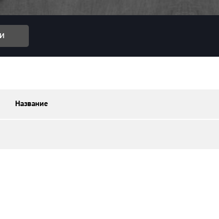
и
Название