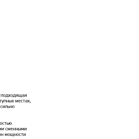
 подходящая
тупных местах,
 сильно
остью.
ыми сменными
он мощности