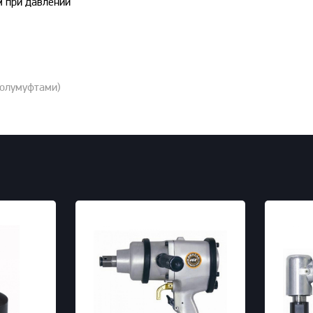
м при давлении
полумуфтами)