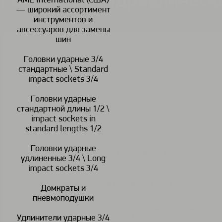
Гайковерт гидравлическ
AME International (США)
— широкий ассортимент
инструментов и
аксессуаров для замены
шин
Головки ударные 3/4
В наличии
стандартные \ Standard
impact sockets 3/4
Головки ударные
<
>
стандартной длины 1/2 \
impact sockets in
standard lengths 1/2
Описание:
Головки ударные
Гайковерт гидравлический кассетный IU-10XL
удлиненные 3/4 \ Long
impact sockets 3/4
Кассетные
гидравлические гайковерты
серии
IU-XL
наиболе
Домкраты и
модель для работы в ограниченном пространстве, в труднодо
пневмоподушки
а также с фланцевыми соединениями (когда шпилька или бол
выступают над гайкой) т.е. там, где невозможно применить
Удлинители ударные 3/4
с . Патентованный дизайн серии
IU-XL
- это настоящий