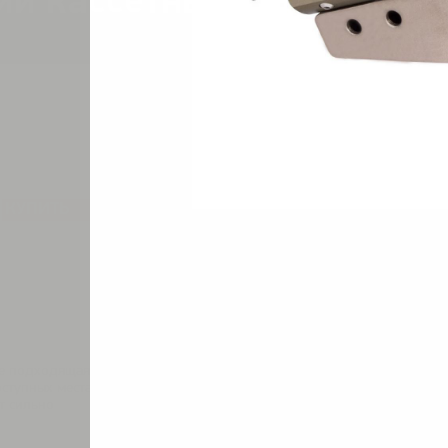
ий кассетный IU-10XL
Цена п
КУПИТЬ
е подходящая
ступных местах,
т сильно