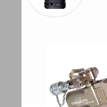
Шуруповерты
Бормашины
Штроб
евматические
пневматические
пневмати
TORQ/LITE кассетные (серия IU)
Гайковерты гидравлические кассетны
/