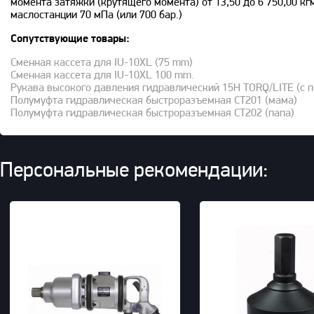
момента затяжки (крутящего момента) от 13,50 до 6 750,00 кг
маслостанции 70 мПа (или 700 бар.)
Сопутствующие товары:
Сменная кассета для IU-10XL (75 mm)
Сменная кассета для IU-10XL 100 mm.
Рукава высокого давления гидравлический 15H TORQ/LITE (c 
Полумуфта гидравлическая быстроразъемная CT201 (мама)
Полумуфта гидравлическая быстроразъемная CT202 (папа)
Персональные рекомендации: