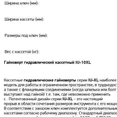
Ширина ключ (мм):
Ширина кассеты (мм):
Размеры под ключ (мм):
Вес с кассетой (кг):
Гайковерт гидравлический кассетный IU-10XL
Кассетные
гидравлические гайковерты
серии
IU-XL
наиболее
модель для работы в ограниченном пространстве, в труднодос
а также с фланцевыми соединениями (когда шпилька или болт
выступают над гайкой) т.е. там, где невозможно применить
с . Патентованный дизайн серии
IU-XL
- это настоящий
прорыв в области сочетания размеров инструмента с его мощн
В соответствии с заказом ключ комплектуется дополнительн
кассетами согласно рабочему диапазону. Стандартный диапаз