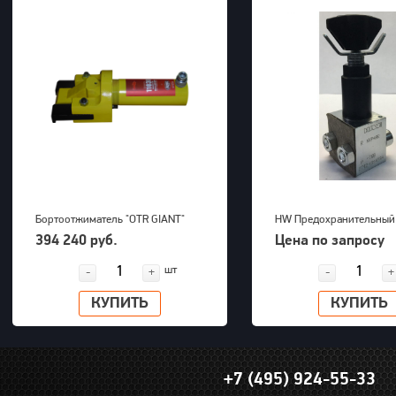
Бортоотжиматель "OTR GIANT"
HW Предохранительный
(39-63") для 5-ти составных
MVP 4 AR-700
394 240 руб.
Цена по запросу
дисков 700bar, 23,5kg
шт
-
+
-
+
КУПИТЬ
КУПИТЬ
+7 (495) 924-55-33