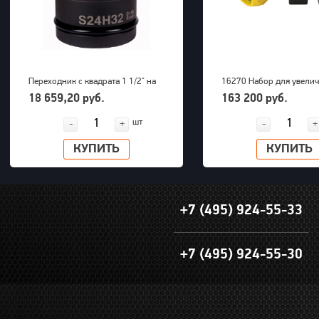
Переходник с квадрата 1 1/2" на
16270 Набор для увели
внешний шестигранник 32 мм
радиуса снятия покрыше
18 659,20 руб.
163 200 руб.
PNG (S24M32H)
грузовых машин до 63" 
шт
-
+
-
+
КУПИТЬ
КУПИТЬ
+7 (495) 924-55-33
+7 (495) 924-55-30