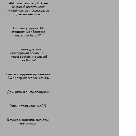
S-16M75 См.нак.гол.сер
AME International (США) —
широкий ассортимент
инструментов и аксессуаров
для замены шин
Головки ударные 3/4
стандартные \ Standard
impact sockets 3/4
В наличии
Головки ударные
стандартной длины 1/2 \
impact sockets in standard
lengths 1/2
КУПИ
<
>
Головки ударные удлиненные
3/4 \ Long impact sockets 3/4
Описание:
Домкраты и пневмоподушки
Головка с демо-показов, имеет небольшие царапины.
Удлинители ударные 3/4
Штуцера, фитинги, фильтры,
манометры