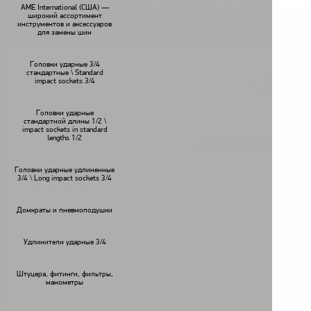
FPC OH-472 Боковая рук
AME International (США) —
широкий ассортимент
инструментов и аксессуаров
для замены шин
Головки ударные 3/4
стандартные \ Standard
Цена
impact sockets 3/4
В наличии
Головки ударные
стандартной длины 1/2 \
impact sockets in standard
lengths 1/2
КУПИТЬ
<
>
Головки ударные удлиненные
3/4 \ Long impact sockets 3/4
Описание:
Домкраты и пневмоподушки
Удлинители ударные 3/4
Штуцера, фитинги, фильтры,
манометры