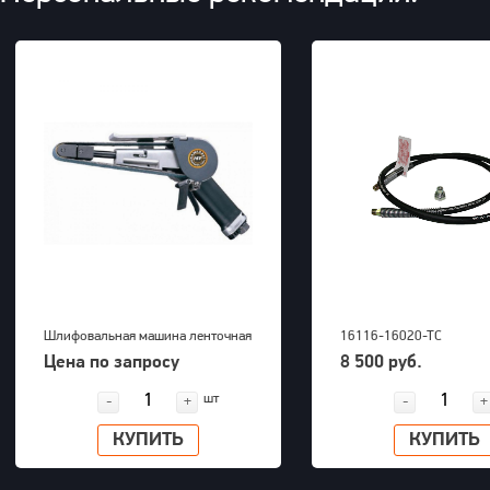
Шлифовальная машина ленточная
16116-16020-TC
KAWASAKI KPT-520
ГИДРАВЛИЧЕСКИЕ ШЛА
Цена по запросу
8 500 руб.
шт
-
+
-
+
КУПИТЬ
КУПИТЬ