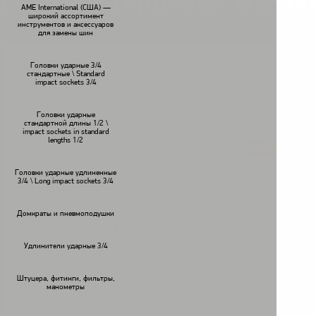
Головка торцевая 1/2-W
AME International (США) —
широкий ассортимент
инструментов и аксессуаров
для замены шин
Головки ударные 3/4
стандартные \ Standard
impact sockets 3/4
В наличии
Головки ударные
стандартной длины 1/2 \
impact sockets in standard
lengths 1/2
КУПИТЬ
<
>
Головки ударные удлиненные
3/4 \ Long impact sockets 3/4
Описание:
Домкраты и пневмоподушки
Головка торцевая ударная 1/2-WA-15
Удлинители ударные 3/4
Штуцера, фитинги, фильтры,
манометры