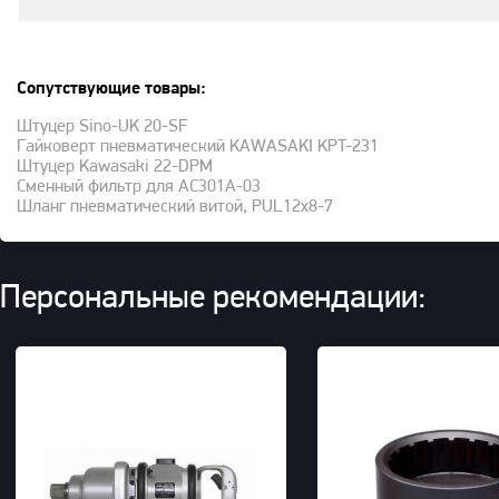
Сопутствующие товары:
Штуцер Sino-UK 20-SF
Гайковерт пневматический KAWASAKI KPT-231
Штуцер Kawasaki 22-DPM
Сменный фильтр для AC301A-03
Шланг пневматический витой, PUL12x8-7
Персональные рекомендации: