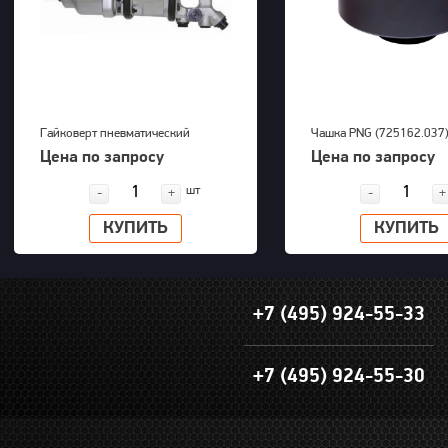
Гайковерт пневматический
Чашка PNG (725162.037
KAWASAKI KPT-55SA
Цена по запросу
Цена по запросу
шт
-
+
-
+
КУПИТЬ
КУПИТЬ
+7 (495) 924-55-33
+7 (495) 924-55-30