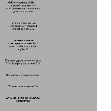
Головка торцевая PNG 
AME International (США) —
широкий ассортимент
инструментов и аксессуаров
для замены шин
Головки ударные 3/4
стандартные \ Standard
impact sockets 3/4
В наличии
Головки ударные
стандартной длины 1/2 \
impact sockets in standard
lengths 1/2
КУПИТЬ
<
>
Головки ударные удлиненные
3/4 \ Long impact sockets 3/4
Описание:
Домкраты и пневмоподушки
Головка торцевая ударная PNG S12M29
Удлинители ударные 3/4
Штуцера, фитинги, фильтры,
манометры