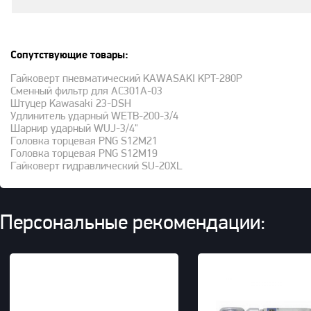
Сопутствующие товары:
Гайковерт пневматический KAWASAKI KPT-280P
Сменный фильтр для AC301A-03
Штуцер Kawasaki 23-DSH
Удлинитель ударный WETB-200-3/4
Шарнир ударный WUJ-3/4"
Головка торцевая PNG S12M21
Головка торцевая PNG S12M19
Гайковерт гидравлический SU-20XL
Персональные рекомендации: