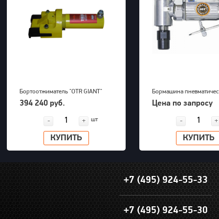
Бортоотжиматель "OTR GIANT"
Бормашина пневматичес
(39-63") для 5-ти составных
Kawasaki KPT-26DGBS
394 240 руб.
Цена по запросу
дисков 700bar, 23,5kg
шт
-
+
-
+
КУПИТЬ
КУПИТЬ
+7 (495) 924-55-33
+7 (495) 924-55-30